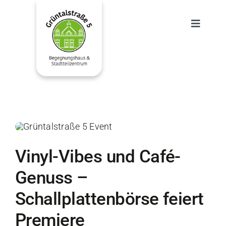
Zum
Inhalt
Toggle
springen
Navigat
Home
Angebote
Räume
Aktuelles
Vinyl-Vibes und Café-
Genuss –
FAQ
Schallplattenbörse feiert
Premiere
Team