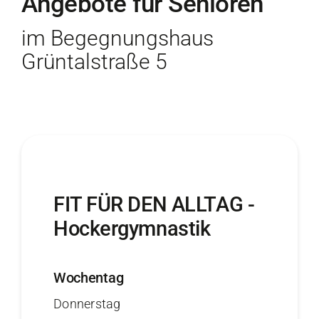
Angebote für Senioren
im Begegnungshaus
Kontakt
Grüntalstraße 5
FIT FÜR DEN ALLTAG -
Hockergymnastik
Wochentag
Donnerstag