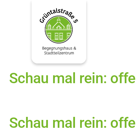
Zum
Inhalt
springen
Schau mal rein: off
Schau mal rein: off