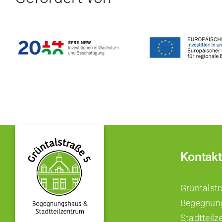
Kontakt
Grüntalst
Begegnun
Stadtteil